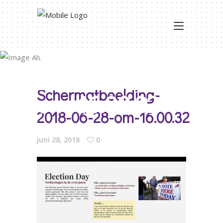
Schermafbeelding
2018-06-28-
Schermafbeelding-
om-16.00.32
2018-06-28-om-16.00.32
juni 28, 2018
0