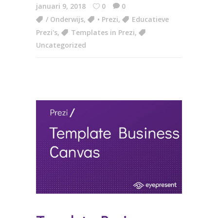
januari 9, 2018
0
0
/ Onderwijs
,
• Prezi
,
Educatieve
Prezi's
,
Templates in Prezi
,
Uncategorized