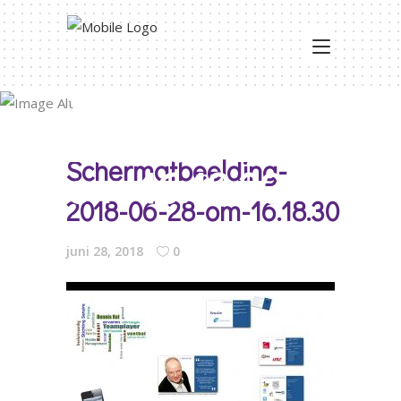
Schermafbeelding
2018-06-28-
Schermafbeelding-
om-16.18.30
2018-06-28-om-16.18.30
juni 28, 2018
0